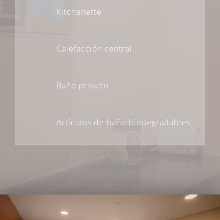
Kitchenette
Calefacción central
Baño privado
Artículos de baño biodegradables